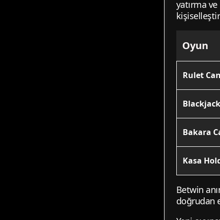
yatırma ve 
kişiselleşt
Oyun
Rulet Can
Blackjack
Bakara C
Kasa Hol
Betwin anın
doğrudan e