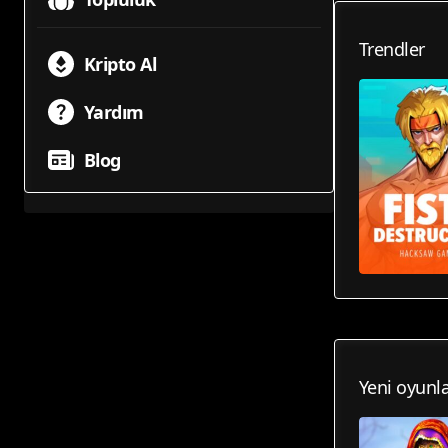
Trendler
Kripto Al
Yardım
Blog
Yeni oyunl