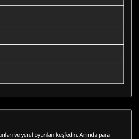
unları ve yerel oyunları keşfedin. Anında para