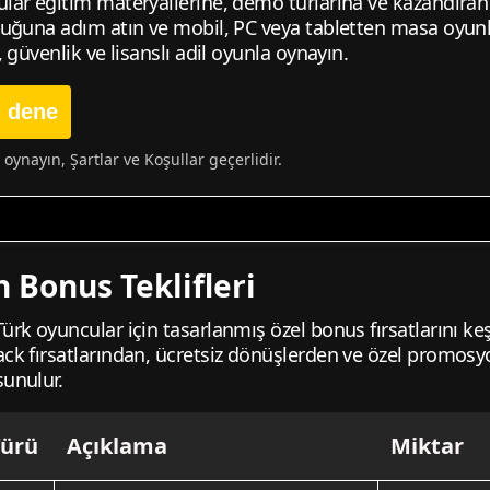
lar eğitim materyallerine, demo turlarına ve kazandıran
luğuna adım atın ve mobil, PC veya tabletten masa oyunlar
, güvenlik ve lisanslı adil oyunla oynayın.
 dene
oynayın, Şartlar ve Koşullar geçerlidir.
 Bonus Teklifleri
ürk oyuncular için tasarlanmış özel bonus fırsatlarını ke
ck fırsatlarından, ücretsiz dönüşlerden ve özel promosyon
sunulur.
Türü
Açıklama
Miktar