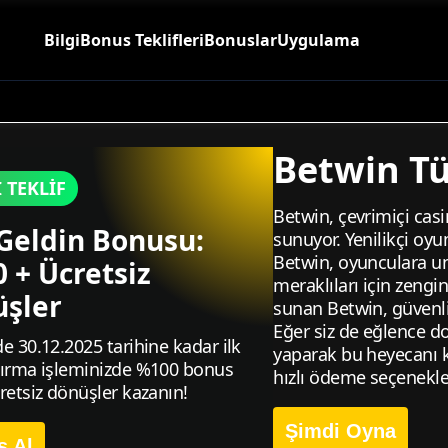
Bilgi
Bonus Teklifleri
Bonuslar
Uygulama
Betwin Tü
I TEKLIF
Betwin, çevrimiçi cas
Geldin Bonusu:
sunuyor. Yenilikçi oyu
Betwin, oyunculara un
 + Ücretsiz
meraklıları için zengi
şler
sunan Betwin, güvenli
Eğer siz de eğlence do
e 30.12.2025 tarihine kadar ilk
yaparak bu heyecanı k
tırma işleminizde %100 bonus
hızlı ödeme seçenekle
retsiz dönüşler kazanın!
Şimdi Oyna
s Al