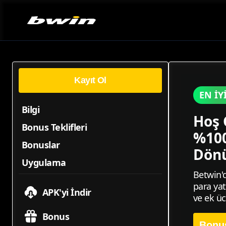
Kayıt Ol
EN İY
Bilgi
Hoş 
Bonus Teklifleri
%100
Bonuslar
Dönü
Uygulama
Betwin'd
para ya
APK'yi İndir
ve ek üc
Bonus
Bonu