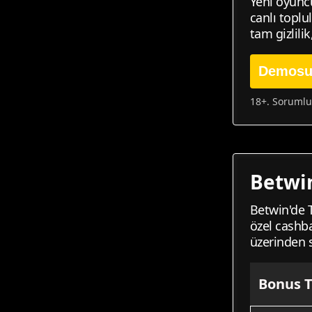
Yeni oyuncu
canlı toplu
tam gizlilik
Demosu
18+. Sorumlu 
Betwin
Betwin'de T
özel cashba
üzerinden 
Bonus 