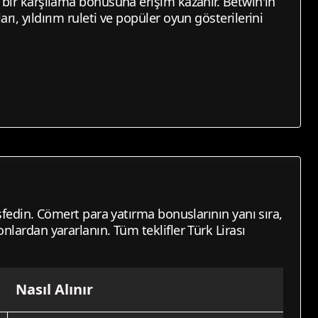
 bir karşılama bonusuna erişim kazanır. Betwin'in
ı, yıldırım ruleti ve popüler oyun gösterilerini
şfedin. Cömert para yatırma bonuslarının yanı sıra,
lardan yararlanın. Tüm teklifler Türk Lirası
Nasıl Alınır