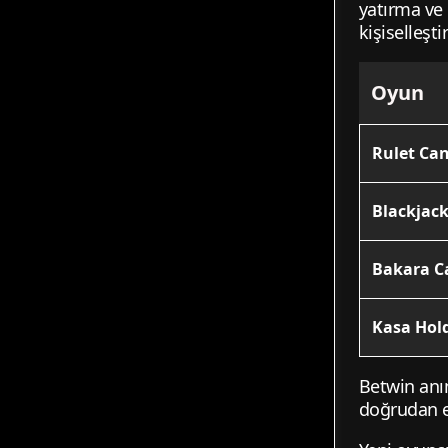
yatırma ve 
kişiselleşt
Oyun
Rulet Can
Blackjack
Bakara C
Kasa Hol
Betwin anın
doğrudan e