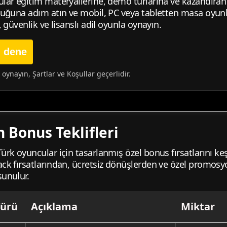
lar eğitim materyallerine, demo turlarına ve kazandıran
luğuna adım atın ve mobil, PC veya tabletten masa oyunlar
, güvenlik ve lisanslı adil oyunla oynayın.
 dene
oynayın, Şartlar ve Koşullar geçerlidir.
 Bonus Teklifleri
ürk oyuncular için tasarlanmış özel bonus fırsatlarını ke
ck fırsatlarından, ücretsiz dönüşlerden ve özel promosyon
sunulur.
Türü
Açıklama
Miktar