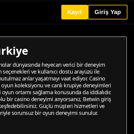
Kayıt
Giriş Yap
rkiye
inolar dünyasında heyecan verici bir deneyim
n seçenekleri ve kullanıcı dostu arayüzü ile
utulmaz anlar yaşatmayı vaat ediyor. Casino
n oyun koleksiyonu ve canlı krupiye deneyimleri
 oyun ortamı sağlama konusunda da iddialıdır.
lu bir casino deneyimi arıyorsanız, Betwin giriş
eşfedebilirsiniz. Güçlü müşteri hizmetleri ve
riyle sorunsuz bir oyun deneyimi sunulur.